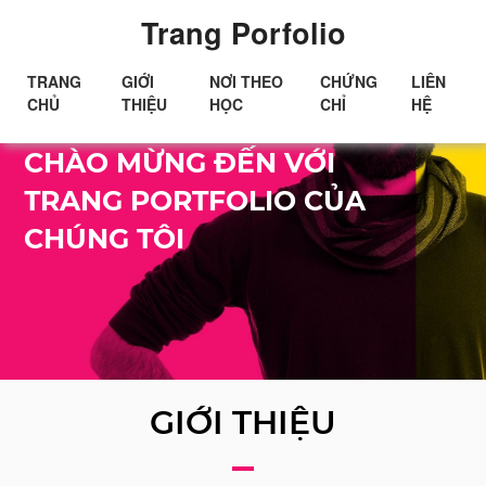
Trang Porfolio
TRANG
GIỚI
NƠI THEO
CHỨNG
LIÊN
CHỦ
THIỆU
HỌC
CHỈ
HỆ
Xin chào!
CHÀO MỪNG ĐẾN VỚI
TRANG PORTFOLIO CỦA
CHÚNG TÔI
GIỚI THIỆU