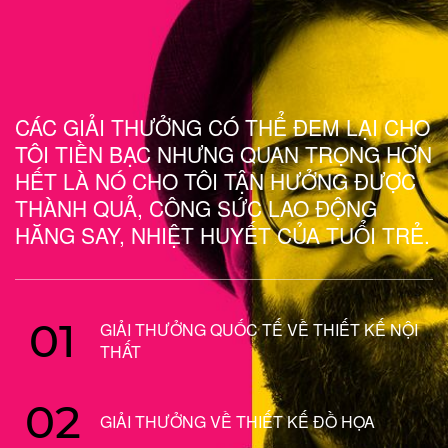
CÁC GIẢI THƯỞNG CÓ THỂ ĐEM LẠI CHO
TÔI TIỀN BẠC NHƯNG QUAN TRỌNG HƠN
HẾT LÀ NÓ CHO TÔI TẬN HƯỞNG ĐƯỢC
THÀNH QUẢ, CÔNG SỨC LAO ĐỘNG
HĂNG SAY, NHIỆT HUYẾT CỦA TUỔI TRẺ.
01
GIẢI THƯỞNG QUỐC TẾ VỀ THIẾT KẾ NỘI
THẤT
02
GIẢI THƯỞNG VỀ THIẾT KẾ ĐỒ HỌA